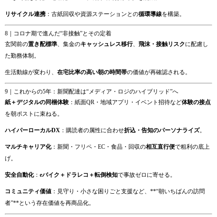
リサイクル連携
：古紙回収や資源ステーションとの
循環導線
を構築。
8｜コロナ期で進んだ“非接触”とその定着
玄関前の
置き配標準
、集金の
キャッシュレス移行
、
飛沫・接触リスク
に配慮し
た勤務体制。
生活動線が変わり、
在宅比率の高い朝の時間帯
の価値が再確認される。
9｜これからの5年：新聞配達は“メディア・ロジのハイブリッド”へ
紙＋デジタルの同梱体験
：紙面QR・地域アプリ・イベント招待など
体験の接点
を朝ポストに束ねる。
ハイパーローカルDX
：購読者の属性に合わせ
折込・告知のパーソナライズ
。
マルチキャリア化
：新聞・フリペ・EC・食品・回収の
相互直行便
で粗利の底上
げ。
安全自動化
：
eバイク＋ドラレコ＋転倒検知
で事故ゼロに寄せる。
コミュニティ価値
：見守り・小さな困りごと支援など、**“朝いちばんの訪問
者”**という存在価値を再商品化。