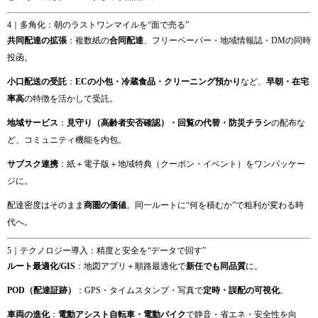
4｜多角化：朝のラストワンマイルを“面で売る”
共同配達の拡張
：複数紙の
合同配達
、フリーペーパー・地域情報誌・DMの同時
投函。
小口配送の受託
：
ECの小包・冷蔵食品・クリーニング預かり
など、
早朝・在宅
率高
の特徴を活かして受託。
地域サービス
：
見守り（高齢者安否確認）・回覧の代替・防災チラシ
の配布な
ど、コミュニティ機能を内包。
サブスク連携
：紙＋電子版＋地域特典（クーポン・イベント）をワンパッケー
ジに。
配達密度はそのまま
商圏の価値
。同一ルートに“何を積むか”で粗利が変わる時
代へ。
5｜テクノロジー導入：精度と安全を“データで回す”
ルート最適化/GIS
：地図アプリ＋順路最適化で
新任でも同品質
に。
POD（配達証跡）
：GPS・タイムスタンプ・写真で
定時・誤配の可視化
。
車両の進化
：
電動アシスト自転車・電動バイク
で静音・省エネ・安全性を向