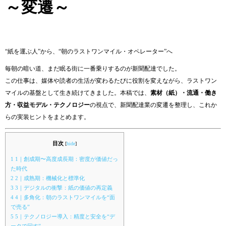
～変遷～
“紙を運ぶ人”から、“朝のラストワンマイル・オペレーター”へ
毎朝の暗い道、まだ眠る街に一番乗りするのが新聞配達でした。
この仕事は、媒体や読者の生活が変わるたびに役割を変えながら、ラストワン
マイルの基盤として生き続けてきました。本稿では、
素材（紙）・流通・働き
方・収益モデル・テクノロジー
の視点で、新聞配達業の変遷を整理し、これか
らの実装ヒントをまとめます。
目次
[
hide
]
1
1｜創成期〜高度成長期：密度が価値だっ
た時代
2
2｜成熟期：機械化と標準化
3
3｜デジタルの衝撃：紙の価値の再定義
4
4｜多角化：朝のラストワンマイルを“面
で売る”
5
5｜テクノロジー導入：精度と安全を“デ