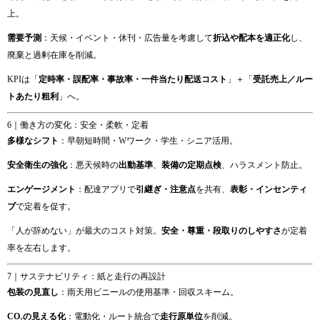
上。
需要予測
：天候・イベント・休刊・広告量を考慮して
折込や配本を適正化
し、
廃棄と過剰在庫を削減。
KPIは「
定時率・誤配率・事故率・一件当たり配送コスト
」＋「
受託売上／ルー
トあたり粗利
」へ。
6｜働き方の変化：安全・柔軟・定着
多様なシフト
：早朝短時間・Wワーク・学生・シニア活用。
安全衛生の強化
：悪天候時の
出動基準
、
装備の定期点検
、ハラスメント防止。
エンゲージメント
：配達アプリで
引継ぎ・注意点
を共有、
表彰・インセンティ
ブ
で定着を促す。
「人が辞めない」が最大のコスト対策。
安全・尊重・段取りのしやすさ
が定着
率を左右します。
7｜サステナビリティ：紙と走行の再設計
包装の見直し
：雨天用ビニールの使用基準・回収スキーム。
CO₂の見える化
：電動化・ルート統合で
走行原単位
を削減。