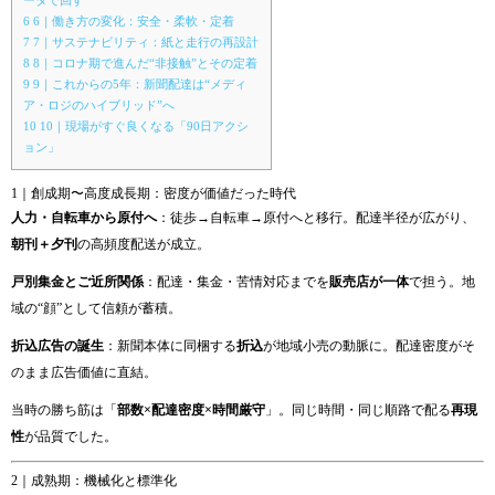
ータで回す”
6
6｜働き方の変化：安全・柔軟・定着
7
7｜サステナビリティ：紙と走行の再設計
8
8｜コロナ期で進んだ“非接触”とその定着
9
9｜これからの5年：新聞配達は“メディ
ア・ロジのハイブリッド”へ
10
10｜現場がすぐ良くなる「90日アクシ
ョン」
1｜創成期〜高度成長期：密度が価値だった時代
人力・自転車から原付へ
：徒歩→自転車→原付へと移行。配達半径が広がり、
朝刊＋夕刊
の高頻度配送が成立。
戸別集金とご近所関係
：配達・集金・苦情対応までを
販売店が一体
で担う。地
域の“顔”として信頼が蓄積。
折込広告の誕生
：新聞本体に同梱する
折込
が地域小売の動脈に。配達密度がそ
のまま広告価値に直結。
当時の勝ち筋は「
部数×配達密度×時間厳守
」。同じ時間・同じ順路で配る
再現
性
が品質でした。
2｜成熟期：機械化と標準化