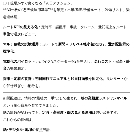
10｜現場がすぐ良くなる「90日アクション」
**A3一枚の“悪天候運用基準”**を策定：出動/延期/予備ルート、装備リスト、緊
急連絡網。
ルートKPIの見える化
：定時率・誤配率・事故・クレーム・受託売上を
ルート
単位
で週次レビュー。
マルチ積載の試験運用
：1ルートで
新聞＋フリペ＋軽小包
の試行、
置き配指示の
標準化
。
電動化のパイロット
：eバイク/eスクーターを2台導入し、
走行コスト・安全・静
音
の効果測定。
採用・定着の改善
：
初日同行マニュアル
と
10日目面談
を固定化。良いルートか
ら任せ過ぎない配分を。
新聞配達は、情報の“最後の一手”として生まれ、
朝の高頻度ラストワンマイル
という希少資産を育ててきました。
紙の部数が変わっても、
定時・高密度・顔の見える運用
は強い武器です。
これからの価値は、
紙×デジタル×地域
の接点設計、