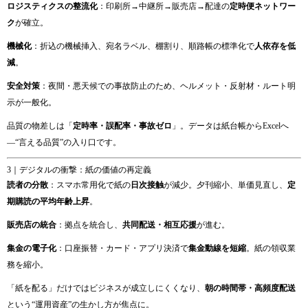
ロジスティクスの整流化
：印刷所→中継所→販売店→配達の
定時便ネットワー
ク
が確立。
機械化
：折込の機械挿入、宛名ラベル、棚割り、順路帳の標準化で
人依存を低
減
。
安全対策
：夜間・悪天候での事故防止のため、ヘルメット・反射材・ルート明
示が一般化。
品質の物差しは「
定時率・誤配率・事故ゼロ
」。データは紙台帳からExcelへ
—“言える品質”の入り口です。
3｜デジタルの衝撃：紙の価値の再定義
読者の分散
：スマホ常用化で紙の
日次接触
が減少。夕刊縮小、単価見直し、
定
期購読の平均年齢上昇
。
販売店の統合
：拠点を統合し、
共同配送・相互応援
が進む。
集金の電子化
：口座振替・カード・アプリ決済で
集金動線を短縮
。紙の領収業
務を縮小。
「紙を配る」だけではビジネスが成立しにくくなり、
朝の時間帯・高頻度配送
という“運用資産”の生かし方が焦点に。