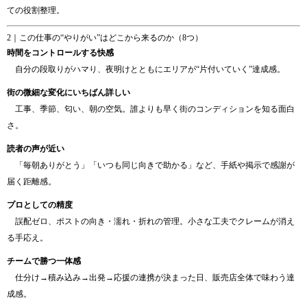
ての役割整理。
2｜この仕事の“やりがい”はどこから来るのか（8つ）
時間をコントロールする快感
自分の段取りがハマり、夜明けとともにエリアが“片付いていく”達成感。
街の微細な変化にいちばん詳しい
工事、季節、匂い、朝の空気。誰よりも早く街のコンディションを知る面白
さ。
読者の声が近い
「毎朝ありがとう」「いつも同じ向きで助かる」など、手紙や掲示で感謝が
届く距離感。
プロとしての精度
誤配ゼロ、ポストの向き・濡れ・折れの管理。小さな工夫でクレームが消え
る手応え。
チームで勝つ一体感
仕分け→積み込み→出発→応援の連携が決まった日、販売店全体で味わう達
成感。