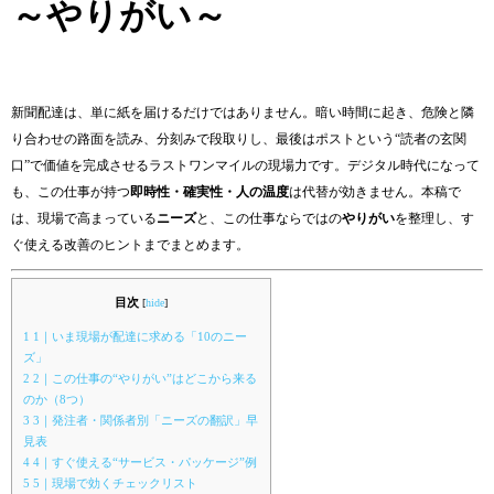
～やりがい～
新聞配達は、単に紙を届けるだけではありません。暗い時間に起き、危険と隣
り合わせの路面を読み、分刻みで段取りし、最後はポストという“読者の玄関
口”で価値を完成させるラストワンマイルの現場力です。デジタル時代になって
も、この仕事が持つ
即時性・確実性・人の温度
は代替が効きません。本稿で
は、現場で高まっている
ニーズ
と、この仕事ならではの
やりがい
を整理し、す
ぐ使える改善のヒントまでまとめます。
目次
[
hide
]
1
1｜いま現場が配達に求める「10のニー
ズ」
2
2｜この仕事の“やりがい”はどこから来る
のか（8つ）
3
3｜発注者・関係者別「ニーズの翻訳」早
見表
4
4｜すぐ使える“サービス・パッケージ”例
5
5｜現場で効くチェックリスト