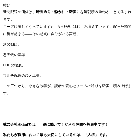
結び
新聞配達の価値は、
時間通り・静かに・確実に
を毎朝積み重ねることで生まれ
ます。
ニーズは厳しくなっていますが、やりがいはむしろ増えています。配った瞬間
に街が起きる——その起点に自分がいる実感。
次の朝は、
悪天候の基準、
PODの徹底、
マルチ配送のひと工夫。
この三つから。小さな改善が、読者の安心とチームの誇りを確実に積み上げま
す。
株式会社Akisaiでは、一緒に働いてくださる仲間を募集中です！
私たちが採用において最も大切にしているのは、「人柄」です。