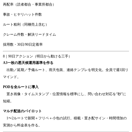
再配率（読者都合・事業所都合）
事故・ヒヤリハット件数
ルート粗利（同梱売上含む）
クレーム件数・解決リードタイム
採用数・30日/90日定着率
8｜90日アクション（明日から動ける三手）
A3一枚の悪天候運用基準を作る
出動／延期／予備ルート、雨天包装、連絡テンプレを明文化。全員で週1回リ
マインド。
PODを全ルートに導入
置き画像・タイムスタンプ・位置情報を標準にし、問い合わせ対応を“秒”に
短縮。
マルチ配送のパイロット
1〜2ルートで新聞＋フリペ＋小包の試行。積載・置き配サイン・時間増加の
実測から料金表を作る。