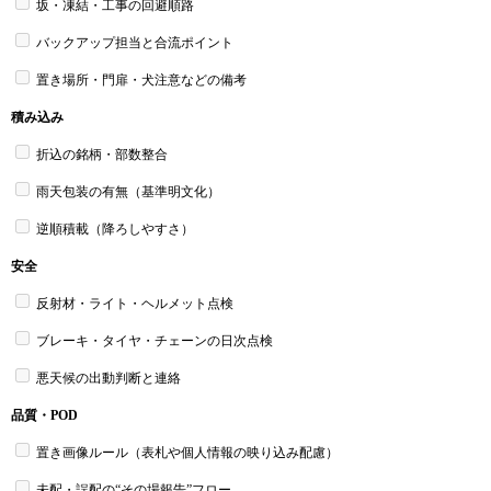
坂・凍結・工事の回避順路
バックアップ担当と合流ポイント
置き場所・門扉・犬注意などの備考
積み込み
折込の銘柄・部数整合
雨天包装の有無（基準明文化）
逆順積載（降ろしやすさ）
安全
反射材・ライト・ヘルメット点検
ブレーキ・タイヤ・チェーンの日次点検
悪天候の出動判断と連絡
品質・POD
置き画像ルール（表札や個人情報の映り込み配慮）
未配・誤配の“その場報告”フロー