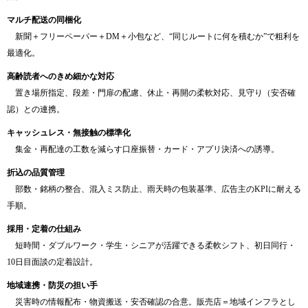
マルチ配送の同梱化
新聞＋フリーペーパー＋DM＋小包など、“同じルートに何を積むか”で粗利を
最適化。
高齢読者へのきめ細かな対応
置き場所指定、段差・門扉の配慮、休止・再開の柔軟対応、見守り（安否確
認）との連携。
キャッシュレス・無接触の標準化
集金・再配達の工数を減らす口座振替・カード・アプリ決済への誘導。
折込の品質管理
部数・銘柄の整合、混入ミス防止、雨天時の包装基準、広告主のKPIに耐える
手順。
採用・定着の仕組み
短時間・ダブルワーク・学生・シニアが活躍できる柔軟シフト、初日同行・
10日目面談の定着設計。
地域連携・防災の担い手
災害時の情報配布・物資搬送・安否確認の合意。販売店＝地域インフラとし