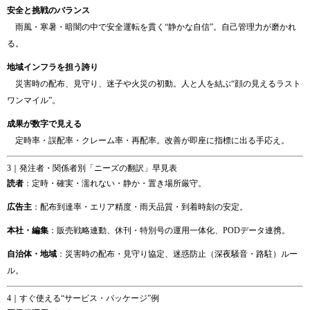
安全と挑戦のバランス
雨風・寒暑・暗闇の中で安全運転を貫く“静かな自信”。自己管理力が磨かれ
る。
地域インフラを担う誇り
災害時の配布、見守り、迷子や火災の初動。人と人を結ぶ“顔の見えるラスト
ワンマイル”。
成果が数字で見える
定時率・誤配率・クレーム率・再配率。改善が即座に指標に出る手応え。
3｜発注者・関係者別「ニーズの翻訳」早見表
読者
：定時・確実・濡れない・静か・置き場所厳守。
広告主
：配布到達率・エリア精度・雨天品質・到着時刻の安定。
本社・編集
：販売戦略連動、休刊・特別号の運用一体化、PODデータ連携。
自治体・地域
：災害時の配布・見守り協定、迷惑防止（深夜騒音・路駐）ルー
ル。
4｜すぐ使える“サービス・パッケージ”例