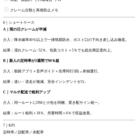
クレーム分類と再発防止メモ
6｜ショートケース
A｜雨の日クレームが半減
介入：降水確率40％以上で一律簡易防水、ポスト口の下向き差し込み徹底。
結果：濡れクレーム−52％、包装コスト＋5％でも総合満足度向上。
B｜新人の定時率が2週間で90％超
介入：順路アプリ＋音声ガイド＋先導同行3回→単独運行。
結果：迷い・逆走が激減、安全インシデントゼロ。
C｜マルチ配送で粗利アップ
介入：同一ルートにDMと小包を同梱、置き配サイン統一。
結果：ルート粗利＋18％、所要時間＋6％で収益改善。
7｜KPI
定時率／誤配率／未配率