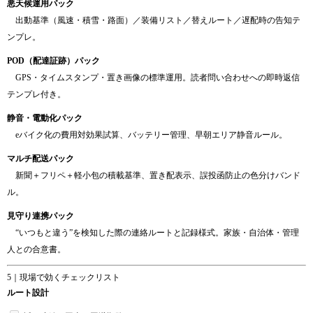
悪天候運用パック
出動基準（風速・積雪・路面）／装備リスト／替えルート／遅配時の告知テ
ンプレ。
POD（配達証跡）パック
GPS・タイムスタンプ・置き画像の標準運用。読者問い合わせへの即時返信
テンプレ付き。
静音・電動化パック
eバイク化の費用対効果試算、バッテリー管理、早朝エリア静音ルール。
マルチ配送パック
新聞＋フリペ＋軽小包の積載基準、置き配表示、誤投函防止の色分けバンド
ル。
見守り連携パック
“いつもと違う”を検知した際の連絡ルートと記録様式。家族・自治体・管理
人との合意書。
5｜現場で効くチェックリスト
ルート設計