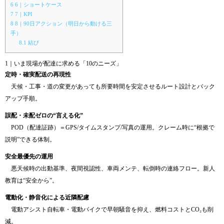
6
6｜ショートケース
7
7｜KPI
8
8｜90日アクション（明日から動ける三
手）
8.1
結び
1｜いま現場が配達に求める「10のニーズ」
定時・確実配送の再現性
天候・工事・道の変更があっても所要時間を安定させるルート設計とバック
アップ手順。
誤配・未配ゼロの“言える化”
POD（配達証跡）＝GPS/タイムスタンプ/写真の運用。クレーム時に“根拠で
説明”できる体制。
安全最優先の運用
悪天候時の出動基準、夜間視認性、車両メンテ、転倒時の連絡フロー。新人
教育は“安全から”。
電動化・静音化による近隣配慮
電動アシスト自転車・電動バイクで早朝騒音を抑え、燃料コストとCO₂も削
減。